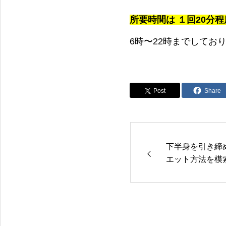
痩身・ダイエットカウンセリング実施中
所要時間は １回20分程
6時〜22時までしてお
Post
Share
下半身を引き締
エット方法を模