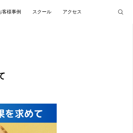
お客様事例
スクール
アクセス
カウンセリン
グ
耳つぼダイエ
ット
て
耳つぼスクー
ル
成功者の事例
before〜after