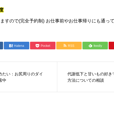
度
りますので(完全予約制) お仕事前やお仕事帰りにも通っ
Hatena
Pocket
RSS
feedly
めたい：お尻周りのダイ
代謝低下と甘いもの好き
索中
方法についての相談