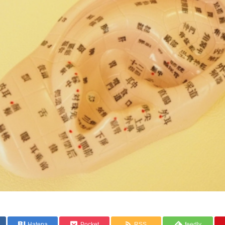
Hatena
Pocket
RSS
feedly