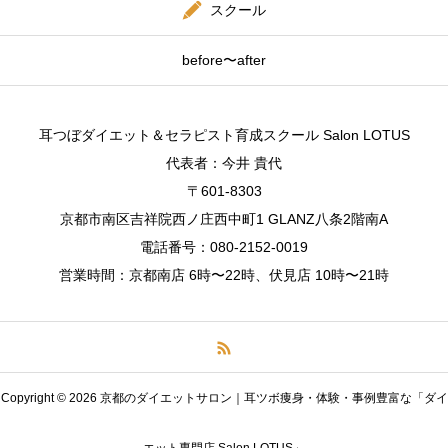
スクール
before〜after
耳つぼダイエット＆セラピスト育成スクール Salon LOTUS
代表者：今井 貴代
〒601-8303
京都市南区吉祥院西ノ庄西中町1 GLANZ八条2階南A
電話番号：080-2152-0019
営業時間：京都南店 6時〜22時、伏見店 10時〜21時
Copyright © 2026 京都のダイエットサロン｜耳ツボ痩身・体験・事例豊富な「ダイ
LINE 予約
電話予約
エット専門店 Salon LOTUS」