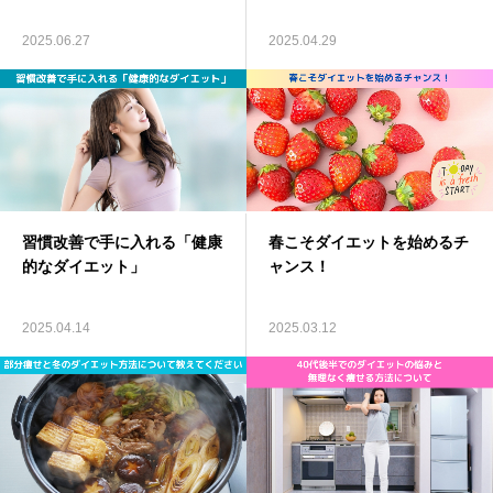
耳つぼダイエット
2025.06.27
2025.04.29
オーナー紹介
before〜after
お客様事例
習慣改善で手に入れる「健康
春こそダイエットを始めるチ
スクール
的なダイエット」
ャンス！
アクセス
2025.04.14
2025.03.12