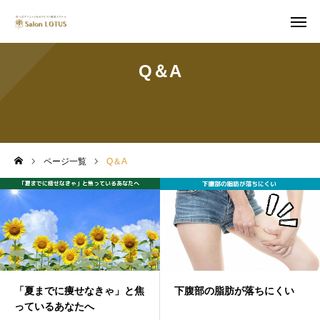
Q＆A
カウンセリング
耳つぼダイエット
ページ一覧
Q＆A
耳つぼスクール
成功者の事例
before〜after
トップページ
「夏までに痩せなきゃ」と焦
下腹部の脂肪が落ちにくい
っているあなたへ
カウンセリング